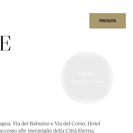
ITALIANO
ENGLISH
PRENOTA
WHATSAPP
PRENOTA
LE
PROMO
Long Stay 7 Notti
agna, Via del Babuino e Via del Corso, Hotel
’accesso alle meraviglie della Città Eterna.