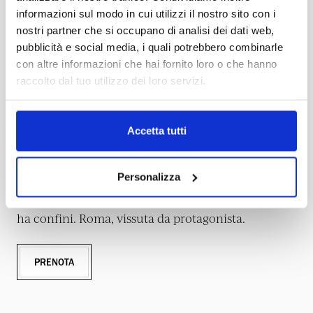
SUITE
informazioni sul modo in cui utilizzi il nostro sito con i
nostri partner che si occupano di analisi dei dati web,
pubblicità e social media, i quali potrebbero combinarle
con altre informazioni che hai fornito loro o che hanno
raccolto dal tuo utilizzo dei loro servizi.
DIMENSIONE
OSPITI
30-45 MQ
1-4
Accetta tutti
Veri e propri appartamenti di lusso nel cuore di
Roma, le Suite Valadier sono dimore di esclusiva
intimità. Ambienti eleganti e servizi dedicati
Personalizza
dipingono un'atmosfera riservata, pensata per
soggiorni romantici o viaggi dove il comfort non
ha confini. Roma, vissuta da protagonista.
PRENOTA