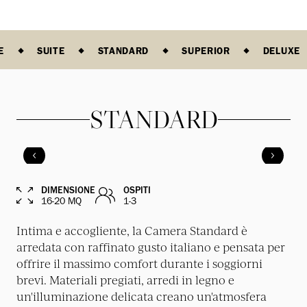
E
SUITE
STANDARD
SUPERIOR
DELUXE
STANDARD
DIMENSIONE
OSPITI
16-20 MQ
1-3
Intima e accogliente, la Camera Standard è
arredata con raffinato gusto italiano e pensata per
offrire il massimo comfort durante i soggiorni
brevi. Materiali pregiati, arredi in legno e
un'illuminazione delicata creano un'atmosfera