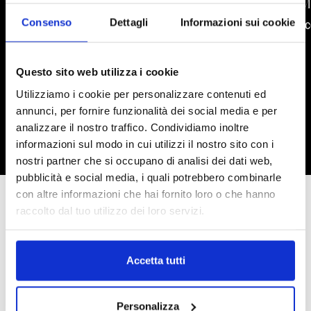
HI-RES
M
Consenso
Dettagli
Informazioni sui cookie
SCOPRI
SC
Questo sito web utilizza i cookie
Utilizziamo i cookie per personalizzare contenuti ed
annunci, per fornire funzionalità dei social media e per
SCOPRI DI PIÙ
analizzare il nostro traffico. Condividiamo inoltre
informazioni sul modo in cui utilizzi il nostro sito con i
nostri partner che si occupano di analisi dei dati web,
pubblicità e social media, i quali potrebbero combinarle
con altre informazioni che hai fornito loro o che hanno
raccolto dal tuo utilizzo dei loro servizi.
MEETING
Accetta tutti
ELEGANTI AMBIENTI PER EVENTI BUSINESS
Hotel Valadier offre due versatili sale, impreziosite
Personalizza