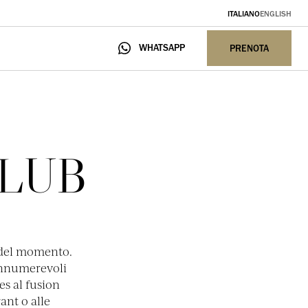
ITALIANO
ENGLISH
PRENOTA
WHATSAPP
PRENOTA
CLUB
i del momento.
 innumerevoli
es al fusion
ant o alle