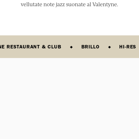
vellutate note jazz suonate al Valentyne.
NE RESTAURANT & CLUB
BRILLO
HI-RES