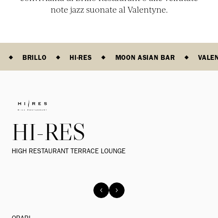
note jazz suonate al Valentyne.
BRILLO
HI-RES
MOON ASIAN BAR
VALE
HI-RES
HIGH RESTAURANT TERRACE LOUNGE